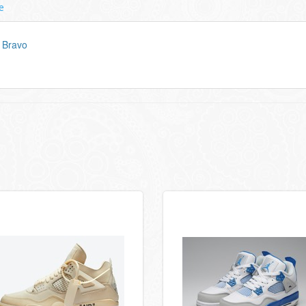
e
 Bravo