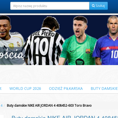
Szukaj
t
WORLD CUP 2026
ODZIEŻ PIŁKARSKA
BUTY DAMSKIE
 4
Buty damskie NIKE AIR JORDAN 4 408452-603 Toro Bravo
Buty damskie NIKE AIR JORDAN 4 408452