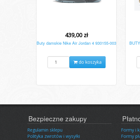
439,00 zł
Buty damskie Nike Air Jordan 4 930155-003
BUTY 
do koszyka
Bezpieczne zakupy
Płatn
Regulamin sklepu
Formy i 
Polityka zwrotów i wysyłki
Formy pł