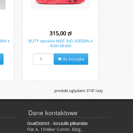
315,00 zł
DAN 4
BUTY damskie NIKE AIR JORDAN 4
AQ9128-600
do koszyka
produkt oglądano
3747
razy
Dane kontaktowe
GoalDistrict - koszulki piłkarskie
Flat A, 15Hillier Comm. Bldg ,