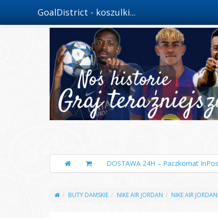
GoalDistrict - koszulki...
DOSTAWA 24H – Paczkomat InPos
BUTY DAMSKIE
NIKE AIR JORDAN
NIKE AIR JORDAN