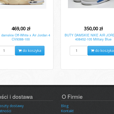
469,00 zł
350,00 zł
damskie Off-White x Air Jordan 4
BUTY DAMSKIE NIKE AIR JOR
CV9388-100
408452-105 Military Blue
do koszyka
do koszyka
ości i dostawa
O Firmie
koszty dostawy
Blog
atności
Kontakt