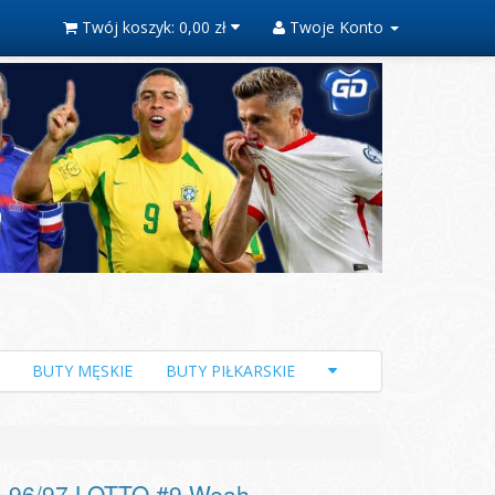
Twój koszyk:
0,00 zł
Twoje Konto
BUTY MĘSKIE
BUTY PIŁKARSKIE
e 96/97 LOTTO #9 Weah