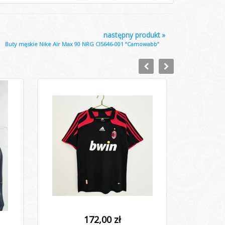
następny produkt
»
Buty męskie Nike Air Max 90 NRG CI5646-001 “Camowabb”
172,00 zł