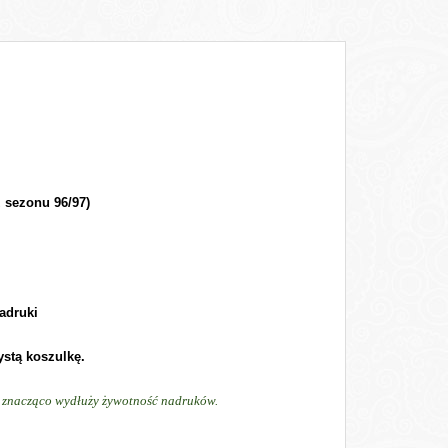
 sezonu 96/97)
adruki
ystą koszulkę.
ń, znacząco wydłuży żywotność nadruków.