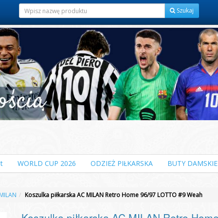
Szukaj
t
WORLD CUP 2026
ODZIEŻ PIŁKARSKA
BUTY DAMSKIE
MILAN
Koszulka piłkarska AC MILAN Retro Home 96/97 LOTTO #9 Weah
Koszulka piłkarska AC MILAN Retro Hom