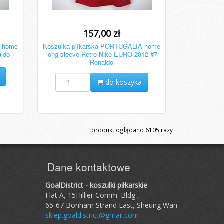
157,00 zł
A home
Koszulka piłkarska PORTUGALIA home
aldo
long sleeve Retro Nike EURO 2012 #7
Ronaldo
do koszyka
produkt oglądano
6105
razy
Dane kontaktowe
GoalDistrict - koszulki piłkarskie
Flat A, 15Hillier Comm. Bldg ,
65-67 Bonham Strand East, Sheung Wan
sklep.goaldistrict@gmail.com