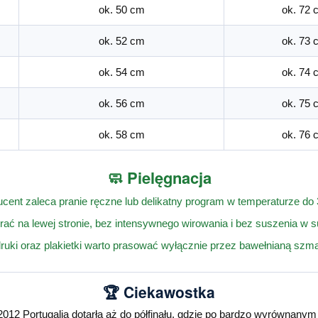
ok. 50 cm
ok. 72 
ok. 52 cm
ok. 73 
ok. 54 cm
ok. 74 
ok. 56 cm
ok. 75 
ok. 58 cm
ok. 76 
🧼 Pielęgnacja
cent zaleca pranie ręczne lub delikatny program w temperaturze do
rać na lewej stronie, bez intensywnego wirowania i bez suszenia w 
ruki oraz plakietki warto prasować wyłącznie przez bawełnianą szma
🏆 Ciekawostka
2 Portugalia dotarła aż do półfinału, gdzie po bardzo wyrównany