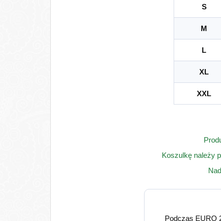
S
M
L
XL
XXL
Produ
Koszulkę należy p
Nad
Podczas EURO 201