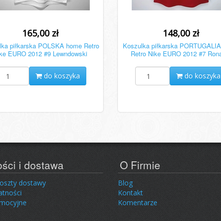
165,00 zł
148,00 zł
lka piłkarska POLSKA home Retro
Koszulka piłkarska PORTUGALI
ke EURO 2012 #9 Lewndowski
Retro Nike EURO 2012 #7 Ron
do koszyka
do koszyka
ości i dostawa
O Firmie
koszty dostawy
Blog
atności
Kontakt
omocyjne
Komentarze