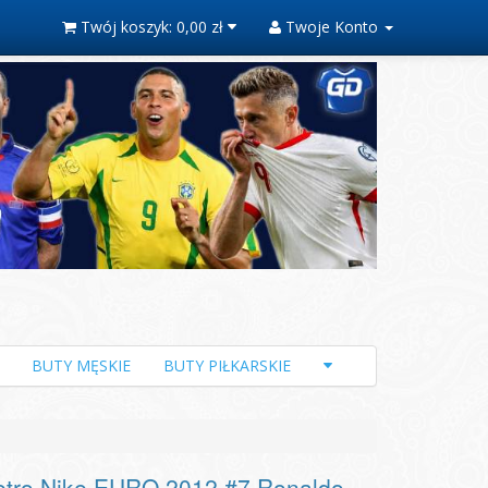
Twój koszyk:
0,00 zł
Twoje Konto
BUTY MĘSKIE
BUTY PIŁKARSKIE
tro Nike EURO 2012 #7 Ronaldo