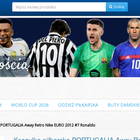
Szukaj
t
WORLD CUP 2026
ODZIEŻ PIŁKARSKA
BUTY DAMSKIE
a PORTUGALIA Away Retro Nike EURO 2012 #7 Ronaldo
Koszulka piłkarska PORTUGALIA Away Re