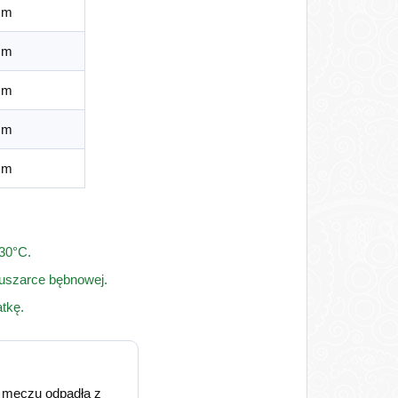
cm
cm
cm
cm
cm
 30°C.
suszarce bębnowej.
tkę.
m meczu odpadła z