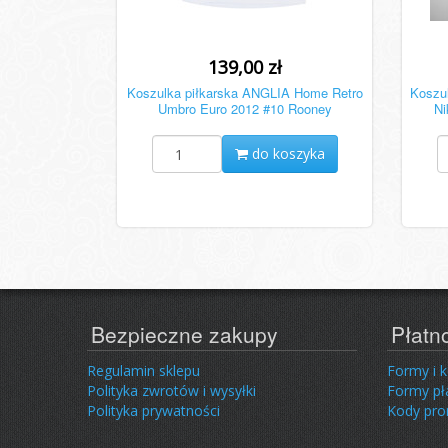
139,00 zł
Koszulka piłkarska ANGLIA Home Retro
Koszu
Umbro Euro 2012 #10 Rooney
Ni
do koszyka
Bezpieczne zakupy
Płatn
Regulamin sklepu
Formy i 
Polityka zwrotów i wysyłki
Formy pł
Polityka prywatności
Kody pr