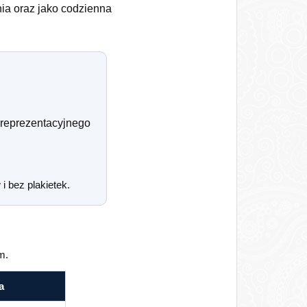
nia oraz jako codzienna
reprezentacyjnego
i bez plakietek.
m.
a