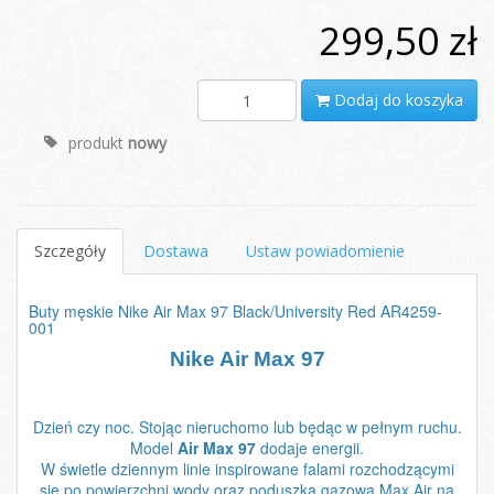
299,50 zł
Dodaj do koszyka
produkt
nowy
Szczegóły
Dostawa
Ustaw powiadomienie
Buty męskie Nike Air Max 97 Black/University Red AR4259-
001
Nike Air Max 97
Dzień czy noc. Stojąc nieruchomo lub będąc w pełnym ruchu.
Model
Air Max 97
dodaje energii.
W świetle dziennym linie inspirowane falami rozchodzącymi
się po powierzchni wody oraz poduszka gazowa Max Air na