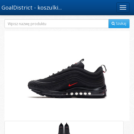
GoalDistrict - koszulki...
Menu
Szukaj