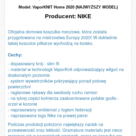
Model: VaporKNIT Home 2020 (NAJWYŻSZY MODEL)
Producent: NIKE
Oficjalna domowa koszulka meczowa, która została
przygotowana na mistrzostwa Europy 2020! W dokładnie
takiej koszulce piłkarze wychodzą na boisko.
Cechy:
- dopasowany krój - slim fit
- materiał w technologii VaporKnit odprowadzający wilgoć na
doskonałym poziomie
- system wywietrzników pokrywający ponad połowę
powierzchni
- raglanowe rękawy dla swobody ruchu ramion
- na tylnej części kołnierza zaakcentowane polskie godło -
orzeł w koronie
- naprasowany emblemat z logiem federacji
- naprasowane logo Nike na prawej piersi
Podczas produkcji położono największy nacisk na
przewiewność oraz lekkość. Gramatura materiału jest nieco
mniejsza niż w pozostałych wersjach, przez co koszulka nie