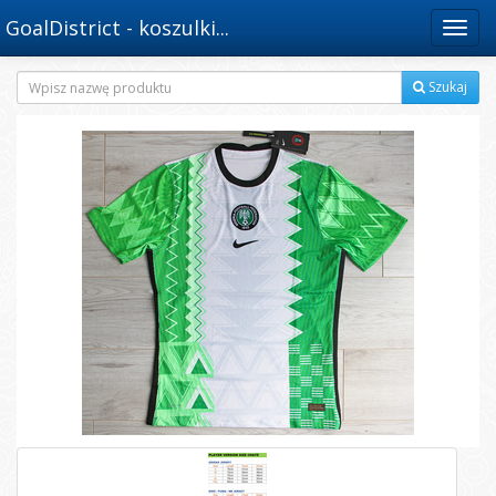
GoalDistrict - koszulki...
Menu
Szukaj