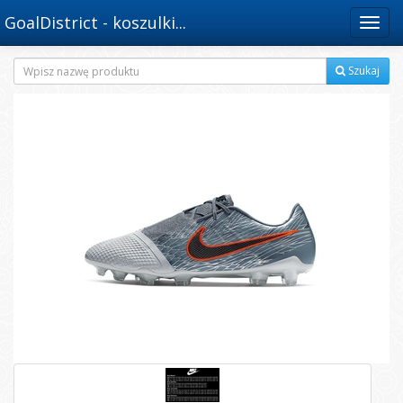
GoalDistrict - koszulki...
Menu
Szukaj