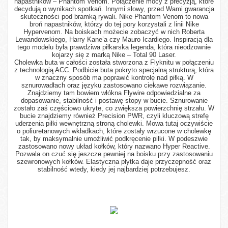
napastników – Phantom Venom. Połączenie mocy z precyzją, które
decydują o wynikach spotkań. Innymi słowy, przed Wami gwarancja
skuteczności pod bramką rywali. Nike Phantom Venom to nowa
broń napastników, którzy do tej pory korzystali z linii Nike
Hypervenom. Na boiskach możecie zobaczyć w nich Roberta
Lewandowskiego, Harry Kane’a czy Mauro Icardiego. Inspiracją dla
tego modelu była prawdziwa piłkarska legenda, która nieodzownie
kojarzy się z marką Nike – Total 90 Laser.
Cholewka buta w całości została stworzona z Flyknitu w połączeniu
z technologią ACC. Podbicie buta pokryto specjalną strukturą, która
w znaczny sposób ma poprawić kontrolę nad piłką. W
sznurowadłach oraz języku zastosowano ciekawe rozwiązanie.
Znajdziemy tam bowiem włókna Flywire odpowiedzialne za
dopasowanie, stabilność i postawę stopy w bucie. Sznurowanie
zostało zaś częściowo ukryte, co zwiększa powierzchnię strzału. W
bucie znajdziemy również Precision PWR, czyli kluczową strefę
uderzenia piłki wewnętrzną stroną cholewki. Mowa tutaj oczywiście
o poliuretanowych wkładkach, które zostały wrzucone w cholewkę
tak, by maksymalnie umożliwić podkręcenie piłki. W podeszwie
zastosowano nowy układ kołków, który nazwano Hyper Reactive.
Pozwala on czuć się jeszcze pewniej na boisku przy zastosowaniu
szewronowych kołków. Elastyczna płytka daje przyczepność oraz
stabilność wtedy, kiedy jej najbardziej potrzebujesz.