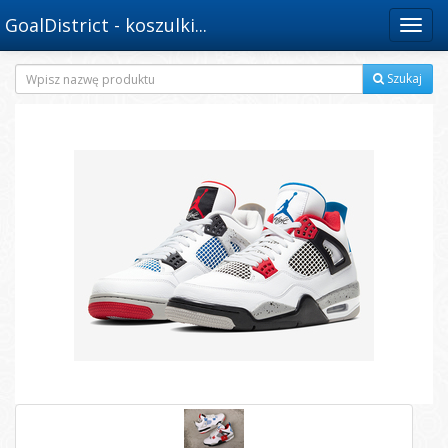
GoalDistrict - koszulki...
Menu
Szukaj