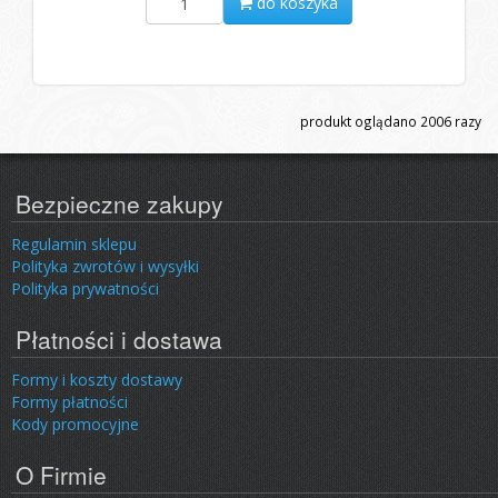
do koszyka
produkt oglądano
2006
razy
Bezpieczne zakupy
Regulamin sklepu
Polityka zwrotów i wysyłki
Polityka prywatności
Płatności i dostawa
Formy i koszty dostawy
Formy płatności
Kody promocyjne
O Firmie