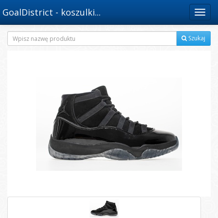
GoalDistrict - koszulki...
Menu
Szukaj