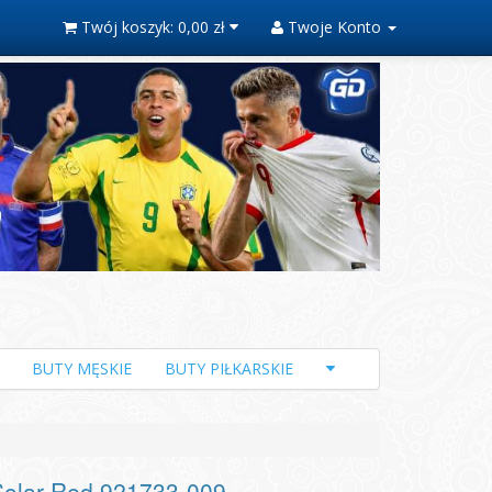
Twój koszyk:
0,00 zł
Twoje Konto
BUTY MĘSKIE
BUTY PIŁKARSKIE
Solar Red 921733-009