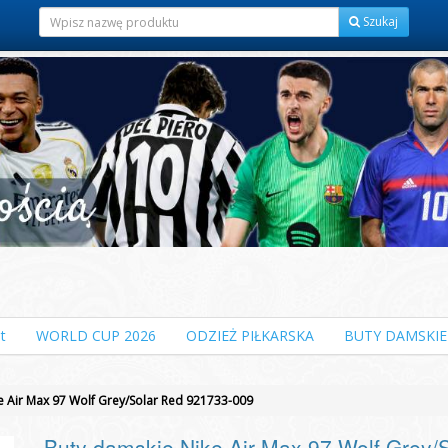
Szukaj
t
WORLD CUP 2026
ODZIEŻ PIŁKARSKA
BUTY DAMSKIE
e Air Max 97 Wolf Grey/Solar Red 921733-009
Buty damskie Nike Air Max 97 Wolf Grey/