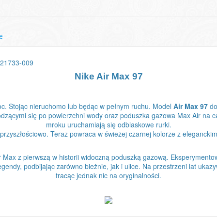
e
 921733-009
Nike Air Max 97
oc. Stojąc nieruchomo lub będąc w pełnym ruchu. Model
Air Max 97
do
hodzącymi się po powierzchni wody oraz poduszka gazowa Max Air na ca
mroku uruchamiają się odblaskowe rurki.
 przyszłościowo. Teraz powraca w świeżej czarnej kolorze z eleganckim
Air Max z pierwszą w historii widoczną poduszką gazową. Eksperymentow
gendy, podbijając zarówno bieżnie, jak i ulice. Na przestrzeni lat uka
tracąc jednak nic na oryginalności.