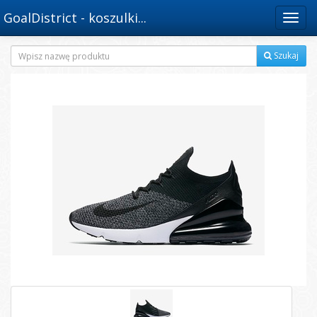
GoalDistrict - koszulki...
Menu
Szukaj