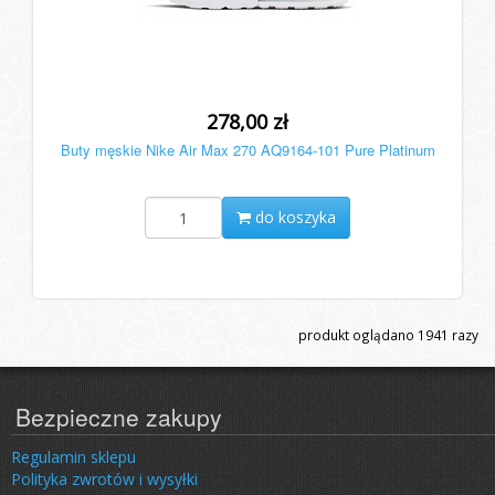
278,00 zł
Buty męskie Nike Air Max 270 AQ9164-101 Pure Platinum
do koszyka
produkt oglądano
1941
razy
Bezpieczne zakupy
Regulamin sklepu
Polityka zwrotów i wysyłki