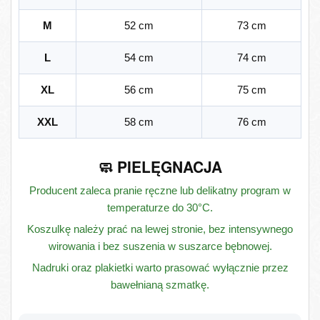
M
52 cm
73 cm
L
54 cm
74 cm
XL
56 cm
75 cm
XXL
58 cm
76 cm
🧼 PIELĘGNACJA
Producent zaleca pranie ręczne lub delikatny program w
temperaturze do 30°C.
Koszulkę należy prać na lewej stronie, bez intensywnego
wirowania i bez suszenia w suszarce bębnowej.
Nadruki oraz plakietki warto prasować wyłącznie przez
bawełnianą szmatkę.