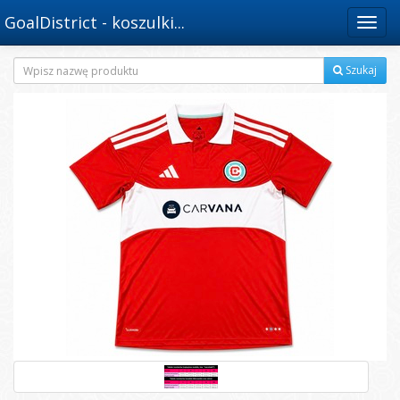
GoalDistrict - koszulki...
Menu
Szukaj