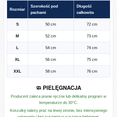
Szerokość pod
Długość
Rozmiar
pachami
całkowita
S
50 cm
72 cm
M
52 cm
73 cm
L
54 cm
74 cm
XL
56 cm
75 cm
XXL
58 cm
76 cm
🧼 PIELĘGNACJA
Producent zaleca pranie ręczne lub delikatny program w
temperaturze do 30°C.
Koszulkę należy prać na lewej stronie, bez intensywnego
wirowania i bez suszenia w suszarce bębnowej.