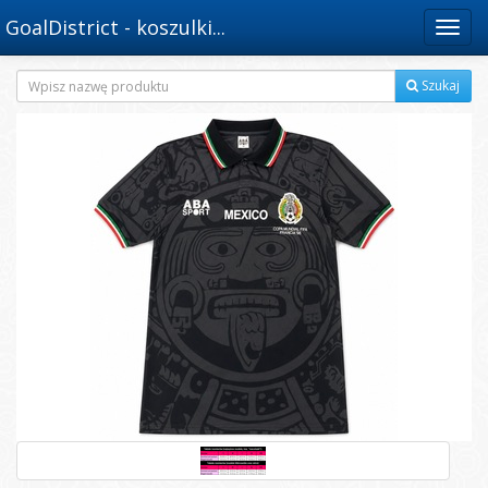
GoalDistrict - koszulki...
Menu
Szukaj