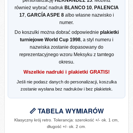
personalizację
HERNÁNDEZ 15
. Możesz
również wybrać nadruk
BLANCO 10
,
PALENCIA
17
,
GARCÍA ASPE 8
albo własne nazwisko i
numer.
Do koszulki można dobrać odpowiednie
plakietki
turniejowe World Cup 1998
, a styl numeru i
nazwiska zostanie dopasowany do
reprezentacyjnego wzoru Meksyku z tamtego
okresu.
Wszelkie nadruki i plakietki GRATIS!
Jeśli nie podasz danych do personalizacji, koszulka
zostanie wysłana bez nadruków i bez plakietek.
📏 TABELA WYMIARÓW
Klasyczny krój retro. Tolerancja: szerokość +/- ok. 1 cm,
długość +/- ok. 2 cm.