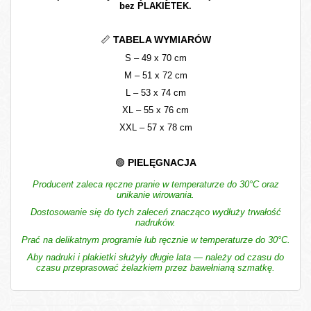
bez PLAKIETEK.
TABELA WYMIARÓW
📏
S – 49 x 70 cm
M – 51 x 72 cm
L – 53 x 74 cm
XL – 55 x 76 cm
XXL – 57 x 78 cm
PIELĘGNACJA
🟢
Producent zaleca ręczne pranie w temperaturze do 30°C oraz
unikanie wirowania.
Dostosowanie się do tych zaleceń znacząco wydłuży trwałość
nadruków.
Prać na delikatnym programie lub ręcznie w temperaturze do 30°C.
Aby nadruki i plakietki służyły długie lata — należy od czasu do
czasu przeprasować żelazkiem przez bawełnianą szmatkę.