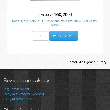
160,20 zł
178,00 zł
Koszulka piłkarska FC Barcelona retro 3rd 2017/18 Nike #10
Messi
do koszyka
produkt oglądano
73
razy
Bezpieczne zakupy
Regulamin sklepu
Polityka zwrotów i wysyłki
Polityka prywatności