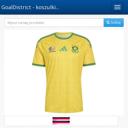
GoalDistrict - koszulki...
Menu
Szukaj