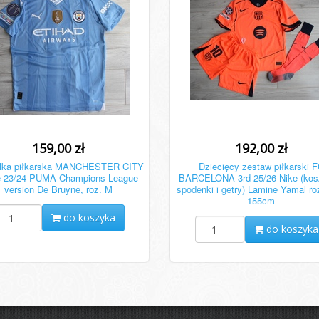
159,00 zł
192,00 zł
lka piłkarska MANCHESTER CITY
Dziecięcy zestaw piłkarski 
 23/24 PUMA Champions League
BARCELONA 3rd 25/26 Nike (kos
version De Bruyne, roz. M
spodenki i getry) Lamine Yamal ro
155cm
do koszyka
do koszyka