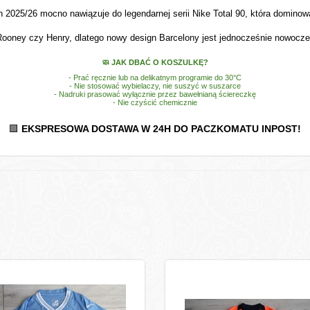
on 2025/26 mocno nawiązuje do legendarnej serii Nike Total 90, która domino
 Rooney czy Henry, dlatego nowy design Barcelony jest jednocześnie nowoczesn
🧼
JAK DBAĆ O KOSZULKĘ?
- Prać ręcznie lub na delikatnym programie do 30°C
- Nie stosować wybielaczy, nie suszyć w suszarce
- Nadruki prasować wyłącznie przez bawełnianą ściereczkę
- Nie czyścić chemicznie
EKSPRESOWA DOSTAWA W 24H DO PACZKOMATU INPOST!
🟩