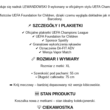
jduje się nadruk LEWANDOWSKI 9 wykonany w oficjalnym stylu UEFA Cha
 Mistrzów UEFA Foundation for Children, dzięki czemu wygląda dokładnie jak
Barcelony.
📌
SZCZEGÓŁY I PLAKIETKI
✔
Oficjalne plakietki UEFA Champions League
✔
UEFA Foundation for Children
✔
Sponsor Spotify
✔
Granatowe wykończenia rękawów
✔
Oznaczenie Dri-FIT ADV
✔
Wersja Vapor Match
📏
ROZMIAR I WYMIARY
Rozmiar z metki: XL
• Szerokość pod pachami: 55 cm
• Długość całkowita: 75 cm
➡️
Krój meczowy – bardziej dopasowany niż wersje kibicowskie.
🆕
STAN PRODUKTU
Koszulka nowa z metkami – stan idealny kolekcjonerski.
💡
CIEKAWOSTKA