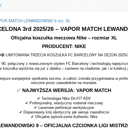
e
 VAPOR MATCH LEWANDOWSKI 9 roz. XL
ELONA 3rd 2025/26 – VAPOR MATCH LEWAN
Oficjalna koszulka meczowa Nike – rozmiar XL
PRODUCENT: NIKE
🔵
LIMITOWANA TRZECIA KOSZULKA FC BARCELONY NA SEZON 2025/
al 90, połączony z nowoczesnym stylem FC Barcelony i technologią najwyższ
e koszulka wyróżnia się już z daleka – zarówno na stadionie, jak i w kolekcj
niejsze europejskie spotkania sezonu, a całość została przygotowana w prof
noszone przez zawodników na murawie.
✅
NAJWYŻSZA WERSJA: VAPOR MATCH
✔
Technologia Nike Dri-FIT ADV
✔
Profesjonalny, elastyczny materiał meczowy
✔
Laserowe perforacje wentylacyjne
✔
Dopasowany krój identyczny jak wersje zawodnicze
✔
Oficjalne wykończenie Authentic Nike
EWANDOWSKI 9 – OFICJALNA CZCIONKA LIGI MISTR