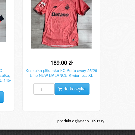
189,00 zł
FC
Koszulka piłkarska FC Porto away 25/26
zulka,
Elite NEW BALANCE Kiwior roz. XL
z. 145-
do koszyka
produkt oglądano
109
razy