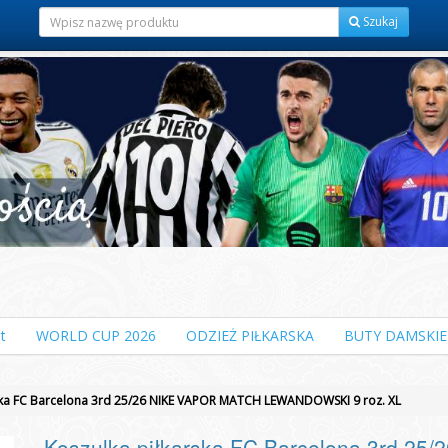
Szukaj
t
WORLD CUP 2026
ODZIEŻ PIŁKARSKA
BUTY DAMSKIE
ska FC Barcelona 3rd 25/26 NIKE VAPOR MATCH LEWANDOWSKI 9 roz. XL
Koszulka piłkarska FC Barcelona 3rd 2