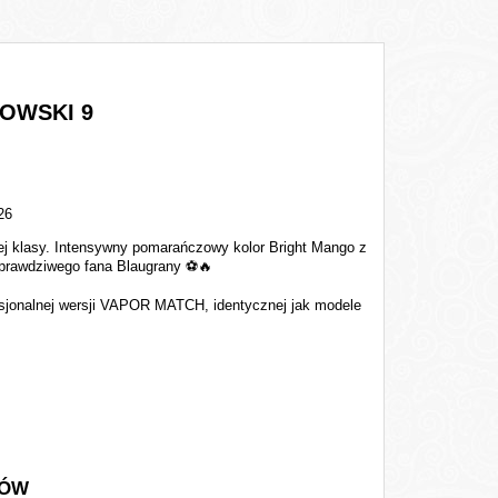
DOWSKI 9
26
ej klasy. Intensywny pomarańczowy kolor Bright Mango z
i prawdziwego fana Blaugrany
⚽🔥
esjonalnej wersji VAPOR MATCH, identycznej jak modele
ZÓW