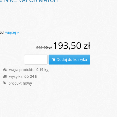
pu!
więcej »
193,50 zł
225,00 zł
Dodaj do koszyka
waga produktu:
0.19 kg
wysyłka:
do 24 h
produkt
nowy