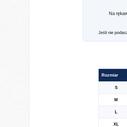
Na ręka
Jeśli nie podas
Rozmiar
S
M
L
XL