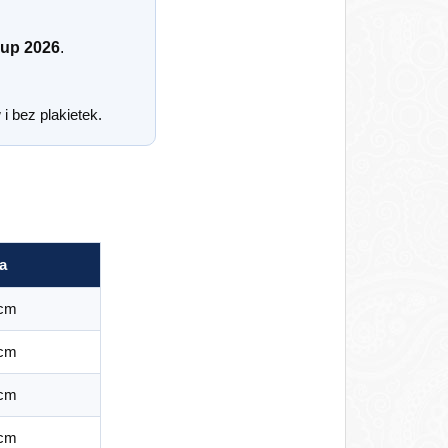
Cup 2026
.
i bez plakietek.
a
 cm
 cm
 cm
 cm