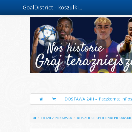
GoalDistrict - koszulki...
DOSTAWA 24H – Paczkomat InPos
ODZIEŻ PIŁKARSKA
KOSZULKI i SPODENKI PIŁKARSKIE