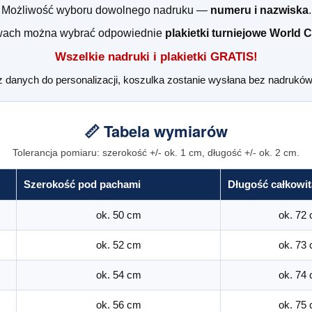
Możliwość wyboru dowolnego nadruku —
numeru i nazwiska
.
wach można wybrać odpowiednie
plakietki turniejowe World 
Wszelkie nadruki i plakietki GRATIS!
z danych do personalizacji, koszulka zostanie wysłana bez nadruków 
📏 Tabela wymiarów
Tolerancja pomiaru: szerokość +/- ok. 1 cm, długość +/- ok. 2 cm.
Szerokość pod pachami
Długość całkowit
ok. 50 cm
ok. 72
ok. 52 cm
ok. 73
ok. 54 cm
ok. 74
ok. 56 cm
ok. 75