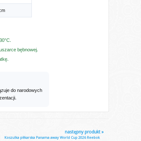
 cm
 30°C.
suszarce bębnowej.
tkę.
ązuje do narodowych
entacji.
następny produkt
»
Koszulka piłkarska Panama away World Cup 2026 Reebok