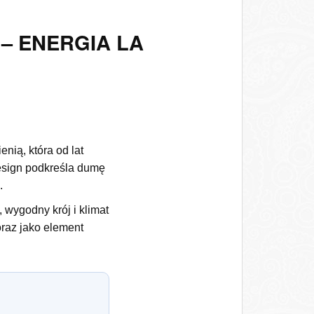
– ENERGIA LA
ią, która od lat
design podkreśla dumę
.
 wygodny krój i klimat
oraz jako element