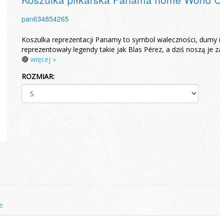
pan634854265
Koszulka reprezentacji Panamy to symbol waleczności, dumy 
reprezentowały legendy takie jak Blas Pérez, a dziś noszą j
🔴
więcej »
ROZMIAR:
e