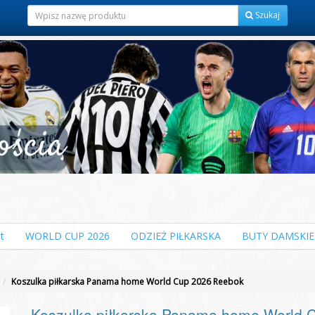
Szukaj
t
WORLD CUP 2026
ODZIEŻ PIŁKARSKA
BUTY DAMSKIE
Koszulka piłkarska Panama home World Cup 2026 Reebok
Koszulka piłkarska Panama home World 