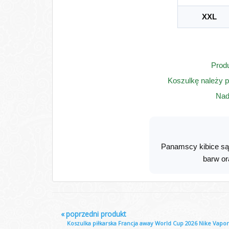
XXL
Produ
Koszulkę należy p
Nad
Panamscy kibice są
barw or
«
poprzedni produkt
Koszulka piłkarska Francja away World Cup 2026 Nike Vapo