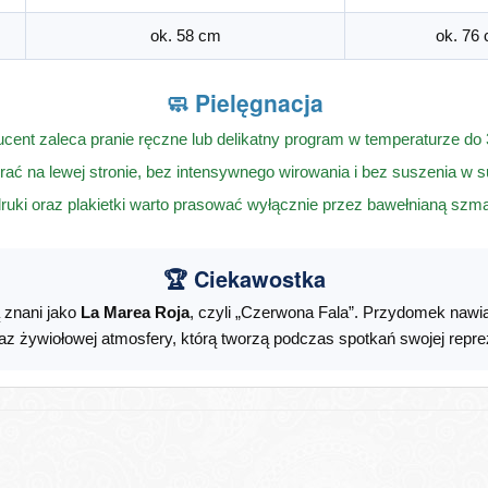
ok. 58 cm
ok. 76
🧼 Pielęgnacja
cent zaleca pranie ręczne lub delikatny program w temperaturze do
rać na lewej stronie, bez intensywnego wirowania i bez suszenia w 
ruki oraz plakietki warto prasować wyłącznie przez bawełnianą szma
🏆 Ciekawostka
 znani jako
La Marea Roja
, czyli „Czerwona Fala”. Przydomek nawi
az żywiołowej atmosfery, którą tworzą podczas spotkań swojej reprez
r