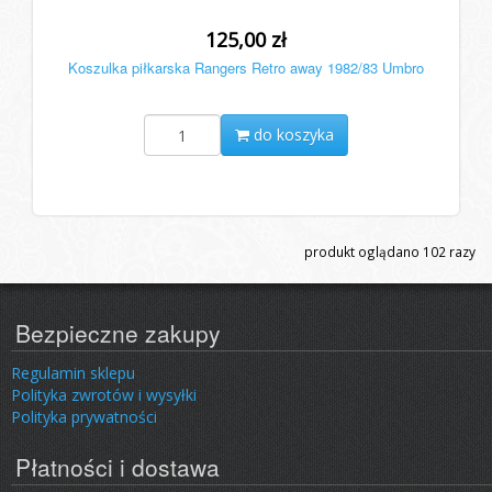
125,00 zł
Koszulka piłkarska Rangers Retro away 1982/83 Umbro
do koszyka
produkt oglądano
102
razy
Bezpieczne zakupy
Regulamin sklepu
Polityka zwrotów i wysyłki
Polityka prywatności
Płatności i dostawa