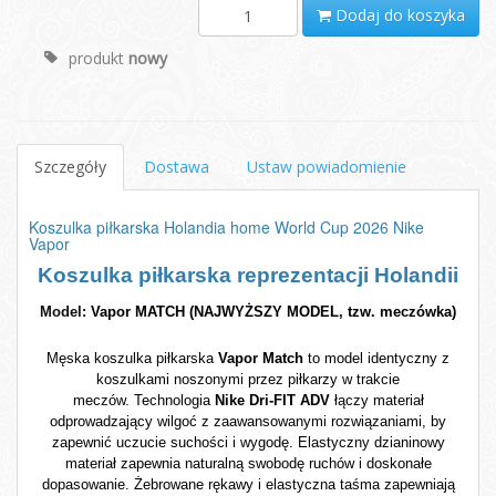
Dodaj do koszyka
produkt
nowy
Szczegóły
Dostawa
Ustaw powiadomienie
Koszulka piłkarska Holandia home World Cup 2026 Nike
Vapor
Koszulka piłkarska reprezentacji Holandii
Model:
Vapor MATCH (NAJWYŻSZY MODEL, tzw. meczówka)
Męska koszulka piłkarska
Vapor Match
to model identyczny z
koszulkami noszonymi przez piłkarzy w trakcie
meczów.
Technologia
Nike Dri-FIT ADV
łączy materiał
odprowadzający wilgoć z zaawansowanymi rozwiązaniami, by
zapewnić uczucie suchości i wygodę.
Elastyczny dzianinowy
materiał zapewnia naturalną swobodę
ruchów i doskonałe
dopasowanie.
Żebrowane rękawy i elastyczna taśma zapewniają