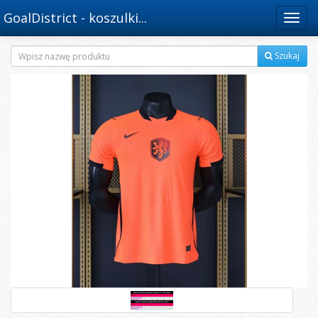
GoalDistrict - koszulki...
Menu
Szukaj