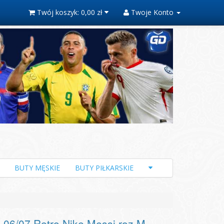
Twój koszyk:
0,00 zł
Twoje Konto
BUTY MĘSKIE
BUTY PIŁKARSKIE
06/07 Retro Nike Messi roz.M