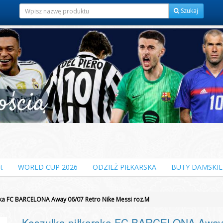
Szukaj
t
WORLD CUP 2026
ODZIEŻ PIŁKARSKA
BUTY DAMSKIE
ska FC BARCELONA Away 06/07 Retro Nike Messi roz.M
Koszulka piłkarska FC BARCELONA Away 