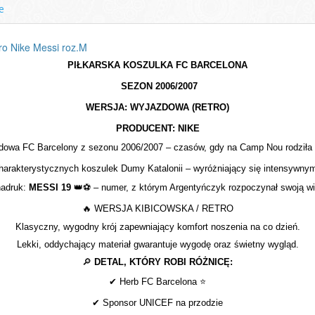
e
o Nike Messi roz.M
PIŁKARSKA KOSZULKA FC BARCELONA
SEZON 2006/2007
WERSJA: WYJAZDOWA (RETRO)
PRODUCENT: NIKE
dowa FC Barcelony z sezonu 2006/2007 – czasów, gdy na Camp Nou rodziła 
charakterystycznych koszulek Dumy Katalonii – wyróżniający się intensyw
nadruk:
MESSI 19
👑⚽
– numer, z którym Argentyńczyk rozpoczynał swoją wie
🔥
WERSJA KIBICOWSKA / RETRO
Klasyczny, wygodny krój zapewniający komfort noszenia na co dzień.
Lekki, oddychający materiał gwarantuje wygodę oraz świetny wygląd.
🔎
DETAL, KTÓRY ROBI RÓŻNICĘ:
✔
Herb FC Barcelona
⭐
✔
Sponsor UNICEF na przodzie