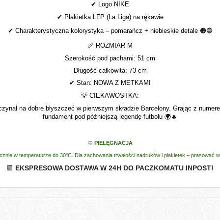
✔
Logo NIKE
✔
Plakietka LFP (La Liga) na rękawie
✔
Charakterystyczna kolorystyka – pomarańcz + niebieskie detale
🟠🔵
📏
ROZMIAR M
Szerokość pod pachami: 51 cm
Długość całkowita: 73 cm
✔
Stan: NOWA Z METKAMI
💡
CIEKAWOSTKA:
zynał na dobre błyszczeć w pierwszym składzie Barcelony. Grając z numerem
fundament pod późniejszą legendę futbolu
🌍🔥
🧼
PIELĘGNACJA
ęcznie w temperaturze do 30°C. Dla zachowania trwałości nadruków i plakietek – prasować 
EKSPRESOWA DOSTAWA W 24H DO PACZKOMATU INPOST!
🟩