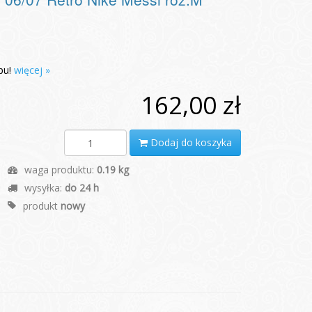
pu!
więcej »
162,00 zł
Dodaj do koszyka
waga produktu:
0.19 kg
wysyłka:
do 24 h
produkt
nowy