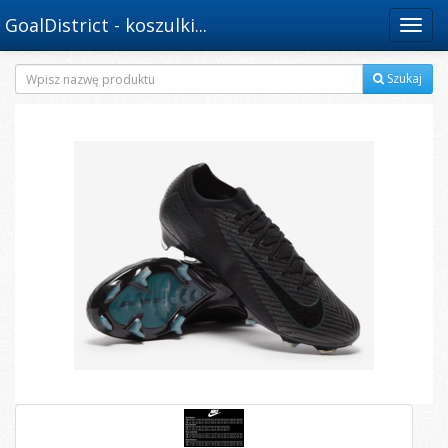
GoalDistrict - koszulki...
Menu
Szukaj