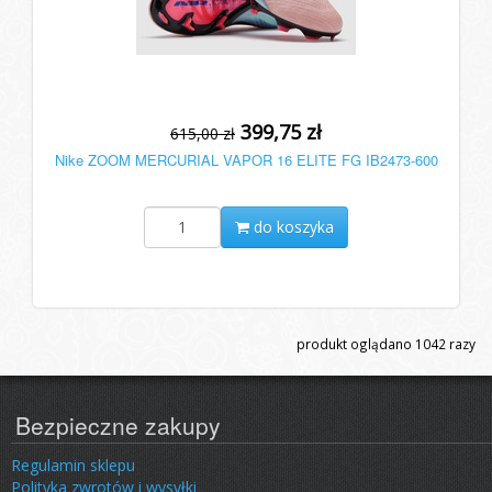
399,75 zł
615,00 zł
Nike ZOOM MERCURIAL VAPOR 16 ELITE FG IB2473-600
do koszyka
produkt oglądano
1042
razy
Bezpieczne zakupy
Regulamin sklepu
Polityka zwrotów i wysyłki