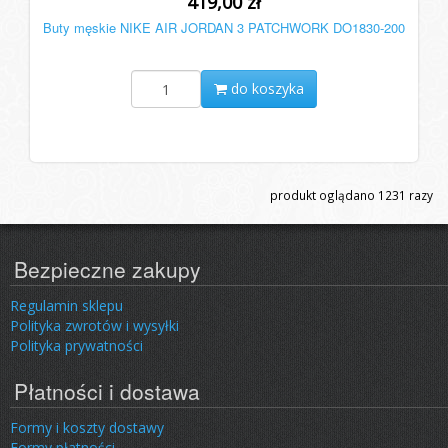
419,00 zł
Buty męskie NIKE AIR JORDAN 3 PATCHWORK DO1830-200
do koszyka
produkt oglądano
1231
razy
Bezpieczne zakupy
Regulamin sklepu
Polityka zwrotów i wysyłki
Polityka prywatności
Płatności i dostawa
Formy i koszty dostawy
Formy płatności