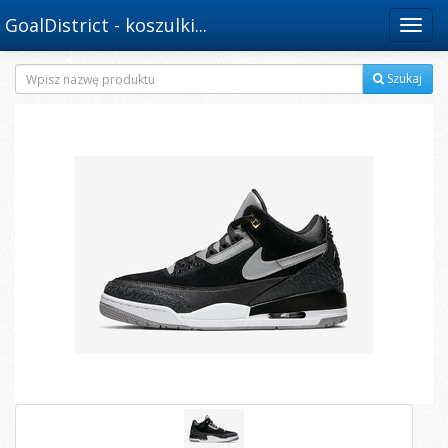
GoalDistrict - koszulki...
Menu
Szukaj