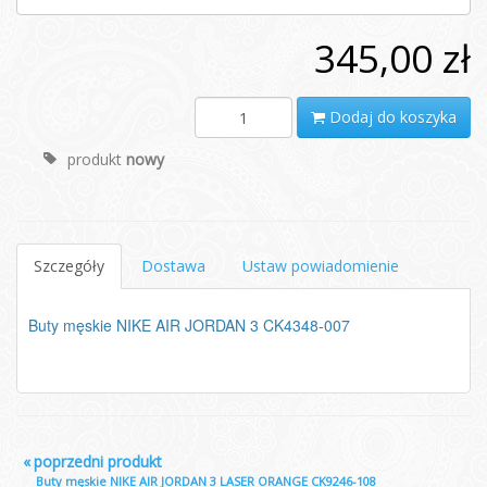
345,00 zł
Dodaj do koszyka
produkt
nowy
Szczegóły
Dostawa
Ustaw powiadomienie
Buty męskie NIKE AIR JORDAN 3 CK4348-007
«
poprzedni produkt
Buty męskie NIKE AIR JORDAN 3 LASER ORANGE CK9246-108