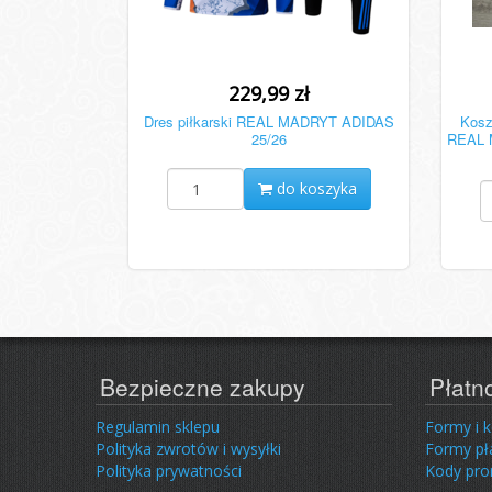
229,99 zł
Dres piłkarski REAL MADRYT ADIDAS
Kosz
25/26
REAL 
do koszyka
Bezpieczne zakupy
Płatn
Regulamin sklepu
Formy i 
Polityka zwrotów i wysyłki
Formy pł
Polityka prywatności
Kody pr