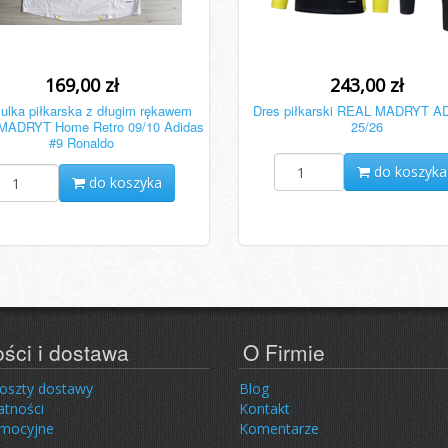
169,00 zł
243,00 zł
ulka piłkarska z długim rękawem
Dres piłkarski REAL MADRYT A
MADRYT Home Retro 09/10 Adidas
25/26
#9 Ronaldo
do koszyka
do koszyka
ości i dostawa
O Firmie
koszty dostawy
Blog
atności
Kontakt
omocyjne
Komentarze