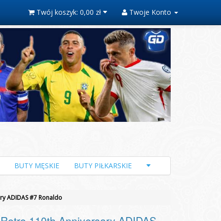
Twój koszyk:
0,00 zł
Twoje Konto
BUTY MĘSKIE
BUTY PIŁKARSKIE
ary ADIDAS #7 Ronaldo
Retro 110th Anniversary ADIDAS