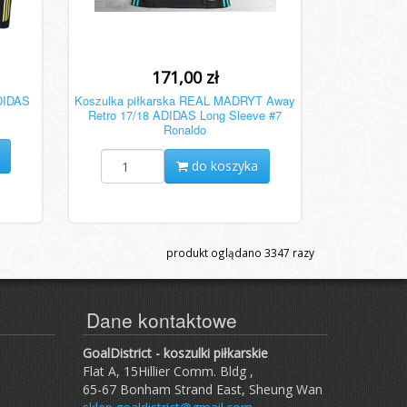
171,00 zł
DIDAS
Koszulka piłkarska REAL MADRYT Away
Retro 17/18 ADIDAS Long Sleeve #7
Ronaldo
do koszyka
produkt oglądano
3347
razy
Dane kontaktowe
GoalDistrict - koszulki piłkarskie
Flat A, 15Hillier Comm. Bldg ,
65-67 Bonham Strand East, Sheung Wan