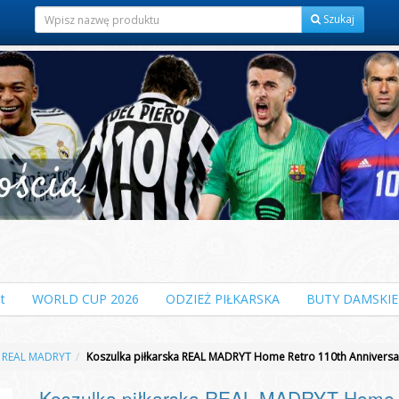
Szukaj
t
WORLD CUP 2026
ODZIEŻ PIŁKARSKA
BUTY DAMSKIE
REAL MADRYT
Koszulka piłkarska REAL MADRYT Home Retro 110th Annivers
Koszulka piłkarska REAL MADRYT Home 