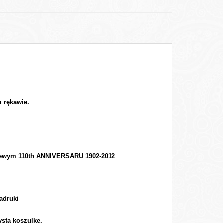
m rękawie.
a lewym 110th ANNIVERSARU 1902-2012
adruki
ystą koszulkę.