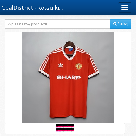
GoalDistrict - koszulki...
Menu
Szukaj