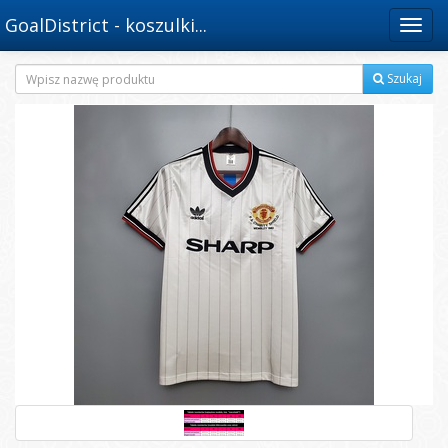
GoalDistrict - koszulki...
Menu
Szukaj