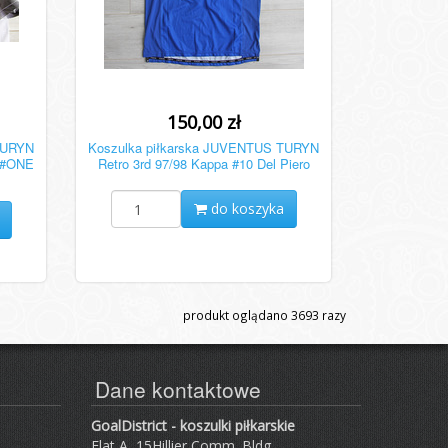
150,00 zł
TURYN
Koszulka piłkarska JUVENTUS TURYN
 #ONE
Retro 3rd 97/98 Kappa #10 Del Piero
do koszyka
produkt oglądano
3693
razy
Dane kontaktowe
GoalDistrict - koszulki piłkarskie
Flat A, 15Hillier Comm. Bldg ,