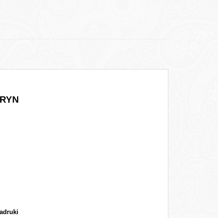
URYN
adruki