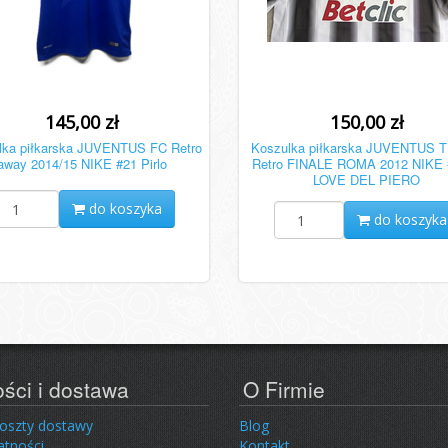
145,00 zł
150,00 zł
lka piłkarska JUVENTUS FC Retro
Koszulka piłkarska JUVENTUS 
away 2014/15 NIKE #21 Pirlo
Retro FINALE ROMA 2012 NIKE
LOVE DEL PIERO
do koszyka
do koszyka
ości i dostawa
O Firmie
koszty dostawy
Blog
atności
Kontakt