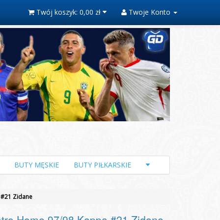
Twój koszyk:
0,00 zł
Twoje Konto
BUTY MĘSKIE
BUTY PIŁKARSKIE
 #21 Zidane
tro Home 97/98 Kappa #21 Zidane