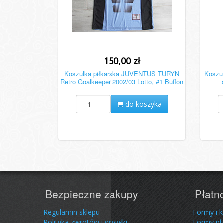
150,00 zł
Koszulka piłkarska JUVENTUS TURYN
Koszu
Retro Goalkeeper 2002/03 Lotto, #1 Buffon
do koszyka
Bezpieczne zakupy
Płatn
Regulamin sklepu
Formy i 
Polityka zwrotów i wysyłki
Formy pł