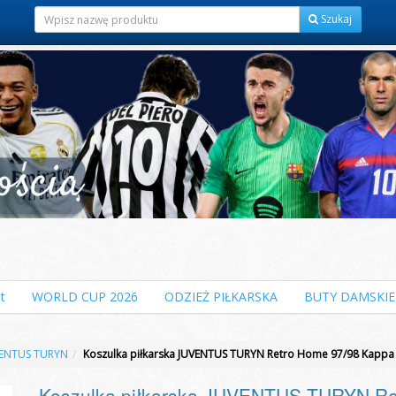
Szukaj
t
WORLD CUP 2026
ODZIEŻ PIŁKARSKA
BUTY DAMSKIE
ENTUS TURYN
Koszulka piłkarska JUVENTUS TURYN Retro Home 97/98 Kappa
Koszulka piłkarska JUVENTUS TURYN Re