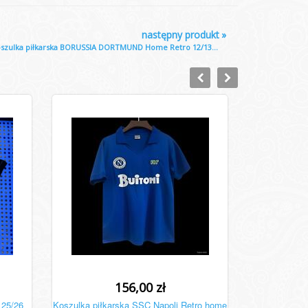
następny produkt
»
szulka piłkarska BORUSSIA DORTMUND Home Retro 12/13...
156,00 zł
 25/26
Koszulka piłkarska SSC Napoli Retro home