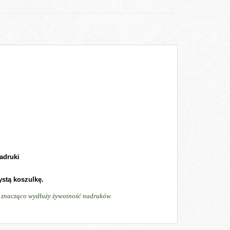
adruki
ystą koszulkę.
ń, znacząco wydłuży żywotność nadruków.