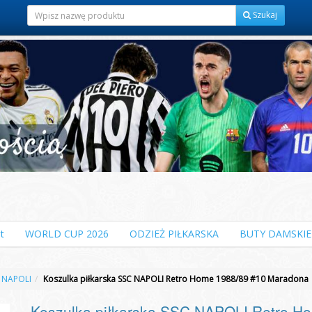
Szukaj
t
WORLD CUP 2026
ODZIEŻ PIŁKARSKA
BUTY DAMSKIE
 NAPOLI
Koszulka piłkarska SSC NAPOLI Retro Home 1988/89 #10 Maradona
Koszulka piłkarska SSC NAPOLI Retro H