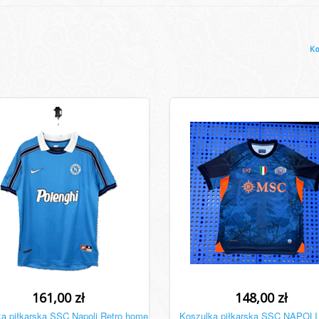
Ko
161,00 zł
148,00 zł
a piłkarska SSC Napoli Retro home
Koszulka piłkarska SSC NAPOLI