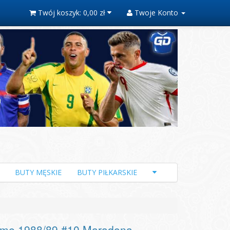
Twój koszyk:
0,00 zł
Twoje Konto
BUTY MĘSKIE
BUTY PIŁKARSKIE
ome 1988/89 #10 Maradona