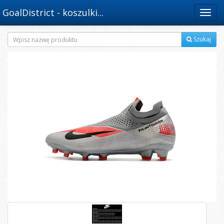
GoalDistrict - koszulki...
Menu
Szukaj