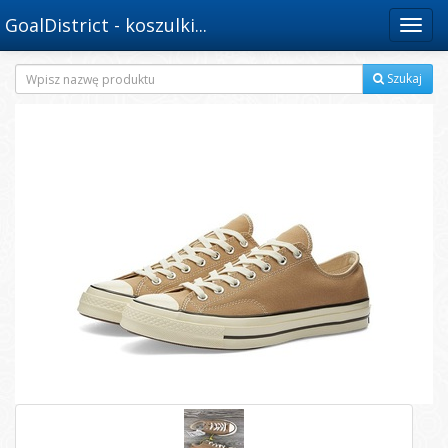
GoalDistrict - koszulki...
Menu
Szukaj