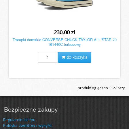
230,00 zł
Trampki damskie CONVERSE CHUCK TAYLOR ALL STAR 70
161440C turkusowy
do koszyka
produkt oglądano
1127
razy
Bezpieczne zakupy
Regulamin sklepu
Polityka zwrotów i wysyłki