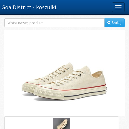
GoalDistrict - koszulki...
Menu
Szukaj