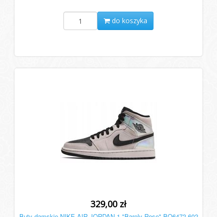
do koszyka
329,00 zł
Buty damskie NIKE AIR JORDAN 1 "Barely Rose" BQ6472-602