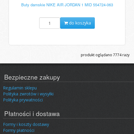
Buty damskie NIKE AIR JORDAN 1 MID 554724-063
do koszyka
produkt oglądano
7774
razy
Bezpieczne zakupy
Regulamin sklepu
Polityka zwrotów i wysyłki
Polityka prywatności
Płatności i dostawa
Formy i koszty dostawy
Formy płatności