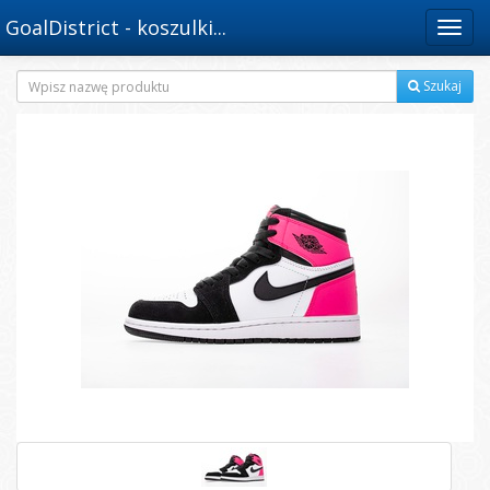
GoalDistrict - koszulki...
Menu
Szukaj