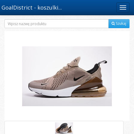
GoalDistrict - koszulki...
Menu
Szukaj