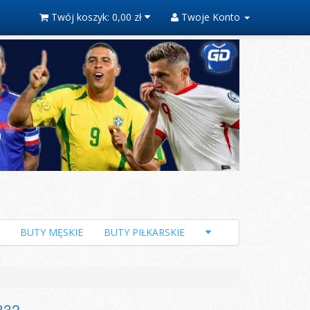
Twój koszyk:
0,00 zł
Twoje Konto
BUTY MĘSKIE
BUTY PIŁKARSKIE
832