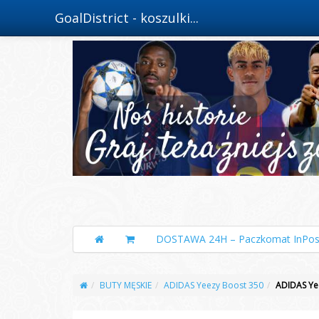
GoalDistrict - koszulki...
DOSTAWA 24H – Paczkomat InPos
BUTY MĘSKIE
ADIDAS Yeezy Boost 350
ADIDAS Ye