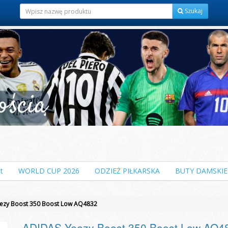
Szukaj
t
WORLD CUP 2026
ODZIEŻ PIŁKARSKA
BUTY DAMSKIE
ezy Boost 350 Boost Low AQ4832
ADIDAS Yeezy Boost 350 Boost Low AQ4