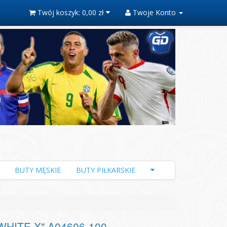
Twój koszyk:
0,00 zł
Twoje Konto
BUTY MĘSKIE
BUTY PIŁKARSKIE
WHITE X" A04606-100