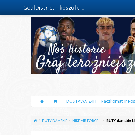
GoalDistrict - koszulki...
DOSTAWA 24H – Paczkomat InPos
BUTY DAMSKIE
NIKE AIR FORCE 1
BUTY damskie NI