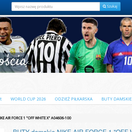
Szukaj
t
WORLD CUP 2026
ODZIEŻ PIŁKARSKA
BUTY DAMSKIE
KE AIR FORCE 1 "OFF WHITE X" A04606-100
BUTY damskie NIKE AIR FORCE 1 "OFF 