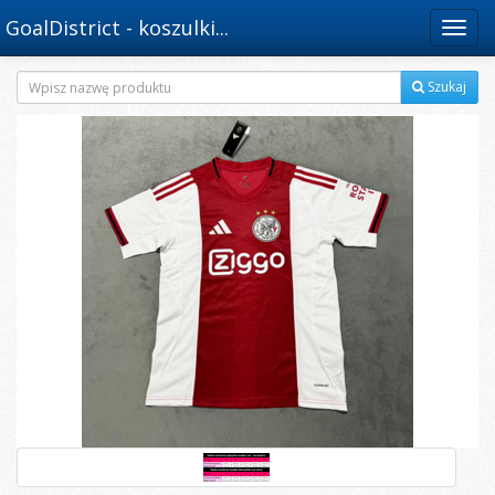
GoalDistrict - koszulki...
Menu
Szukaj