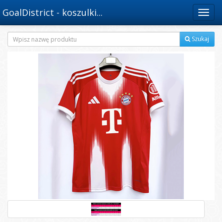
GoalDistrict - koszulki...
Menu
Szukaj