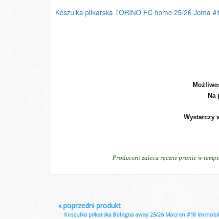
Koszulka piłkarska TORINO FC home 25/26 Joma #1
Możliwoś
Na 
Wystarczy w
Producent zaleca ręczne pranie w tempe
«
poprzedni produkt
Koszulka piłkarska Bologna away 25/26 Macron #18 Immobi