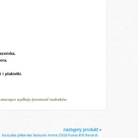
nazwiska.
ora.
i plakietki.
ń, znacząco wydłuży żywotność nadruków.
następny produkt
»
Koszulka piłkarska Sassuolo home 25/26 Puma #10 Berardi