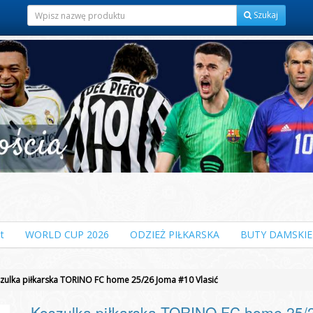
Szukaj
t
WORLD CUP 2026
ODZIEŻ PIŁKARSKA
BUTY DAMSKIE
zulka piłkarska TORINO FC home 25/26 Joma #10 Vlasić
Koszulka piłkarska TORINO FC home 25/