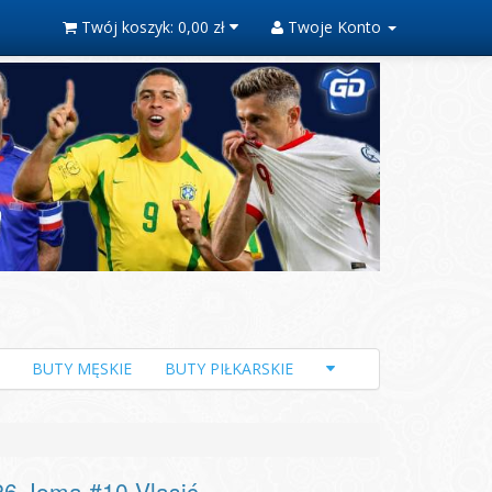
Twój koszyk:
0,00 zł
Twoje Konto
BUTY MĘSKIE
BUTY PIŁKARSKIE
26 Joma #10 Vlasić