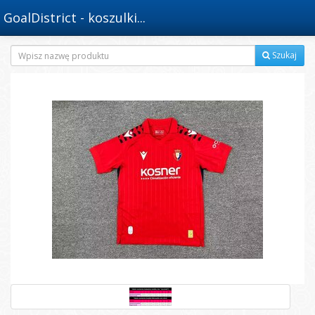
GoalDistrict - koszulki...
Szukaj