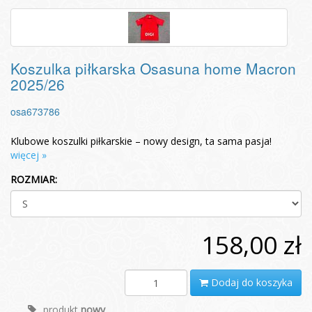
Koszulka piłkarska Osasuna home Macron
2025/26
osa673786
Klubowe koszulki piłkarskie – nowy design, ta sama pasja!
więcej »
ROZMIAR:
158,00 zł
Dodaj do koszyka
produkt
nowy