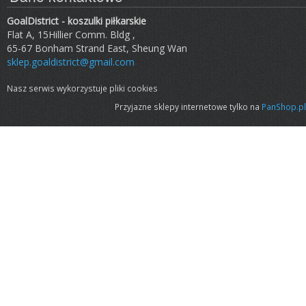
GoalDistrict - koszulki piłkarskie
Flat A, 15Hillier Comm. Bldg ,
65-67 Bonham Strand East, Sheung Wan
sklep.goaldistrict@gmail.com
Nasz serwis wykorzystuje pliki cookies
Przyjazne sklepy internetowe tylko na
PanShop.pl