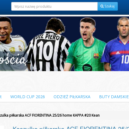
Szukaj
t
WORLD CUP 2026
ODZIEŻ PIŁKARSKA
BUTY DAMSKIE
zulka piłkarska ACF FIORENTINA 25/26 home KAPPA #20 Kean
Koszulka piłkarska ACF FIORENTINA 25