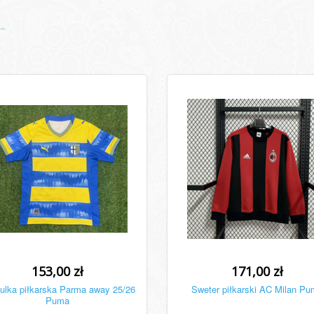
..
153,00 zł
171,00 zł
ulka piłkarska Parma away 25/26
Sweter piłkarski AC Milan Pu
Puma