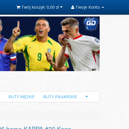
Twój koszyk:
0,00 zł
Twoje Konto
BUTY MĘSKIE
BUTY PIŁKARSKIE
/26 home KAPPA #20 Kean