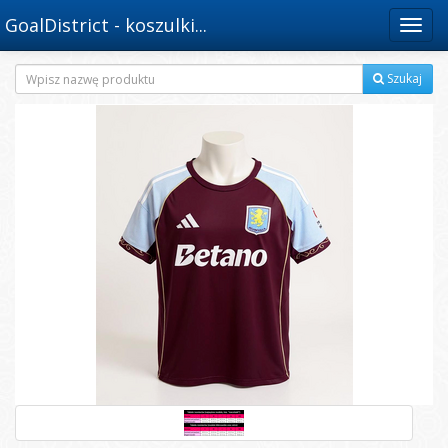
GoalDistrict - koszulki...
Menu
Szukaj