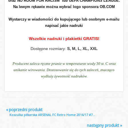
oraz NO ROOM FOR RACISM lub UEFA CHAMPIONS LEAGUE.
Na lewym rękawie można wybrać logo sponsora OB.COM
Wystarczy w wiadomości do kupującego lub osobnym e-mailu
napisać jakie nadruki
Wszelkie nadruki i plakietki GRATIS!
Dostępne rozmiary:
S, M, L, XL, XXL
Producent zaleca ręczne pranie w temperaturze wody 30 st. C oraz
unikanie wirowania. Dostosowanie się do tych zaleceń, znacząco
wydłuży żywotność nadruków.
«
poprzedni produkt
Koszulka piłkarska ARSENAL FC Retro Home 2016/17 #7...
następny produkt
»