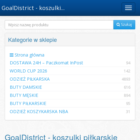
GoalDistrict - koszulki...
Menu
Szukaj
Kategorie w sklepie
Strona główna
DOSTAWA 24H – Paczkomat InPost
94
WORLD CUP 2026
142
ODZIEŻ PIŁKARSKA
4893
BUTY DAMSKIE
616
BUTY MĘSKIE
894
BUTY PIŁKARSKIE
95
ODZIEŻ KOSZYKARSKA NBA
31
GoalDistrict - koszulki piłkarskie