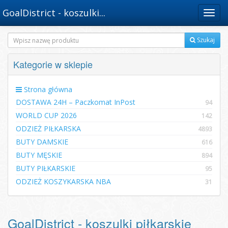
GoalDistrict - koszulki...
Menu
Szukaj
Kategorie w sklepie
Strona główna
DOSTAWA 24H – Paczkomat InPost
94
WORLD CUP 2026
142
ODZIEŻ PIŁKARSKA
4893
BUTY DAMSKIE
616
BUTY MĘSKIE
894
BUTY PIŁKARSKIE
95
ODZIEŻ KOSZYKARSKA NBA
31
GoalDistrict - koszulki piłkarskie