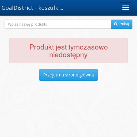
GoalDistrict - koszulki...
Menu
Szukaj
Produkt jest tymczasowo
niedostępny
Przejdź na stronę główną