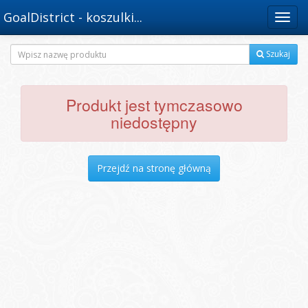
GoalDistrict - koszulki...
Menu
Szukaj
Produkt jest tymczasowo
niedostępny
Przejdź na stronę główną